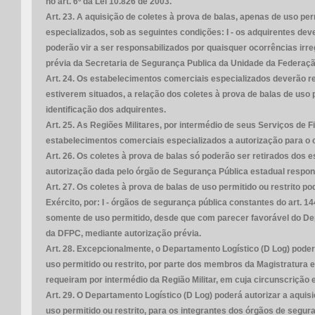
no art. 6º da Lei 10.826 de 2003.
Art. 23. A aquisição de coletes à prova de balas, apenas de uso pe
especializados, sob as seguintes condições: I - os adquirentes de
poderão vir a ser responsabilizados por quaisquer ocorrências irreg
prévia da Secretaria de Segurança Publica da Unidade da Federaçã
Art. 24. Os estabelecimentos comerciais especializados deverão 
estiverem situados, a relação dos coletes à prova de balas de uso
identificação dos adquirentes.
Art. 25. As Regiões Militares, por intermédio de seus Serviços de 
estabelecimentos comerciais especializados a autorização para o c
Art. 26. Os coletes à prova de balas só poderão ser retirados dos
autorização dada pelo órgão de Segurança Pública estadual respon
Art. 27. Os coletes à prova de balas de uso permitido ou restrito 
Exército, por: I - órgãos de segurança pública constantes do art. 1
somente de uso permitido, desde que com parecer favorável do Depart
da DFPC, mediante autorização prévia.
Art. 28. Excepcionalmente, o Departamento Logístico (D Log) poderá 
uso permitido ou restrito, por parte dos membros da Magistratura e 
requeiram por intermédio da Região Militar, em cuja circunscrição
Art. 29. O Departamento Logístico (D Log) poderá autorizar a aquisiç
uso permitido ou restrito, para os integrantes dos órgãos de segur