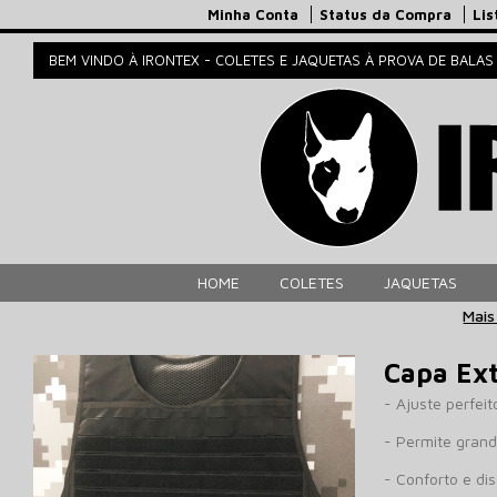
Minha Conta
Status da Compra
Lis
BEM VINDO À IRONTEX - COLETES E JAQUETAS À PROVA DE BALAS
HOME
COLETES
JAQUETAS
Mais
Capa Ex
- Ajuste perfei
- Permite grand
- Conforto e dis