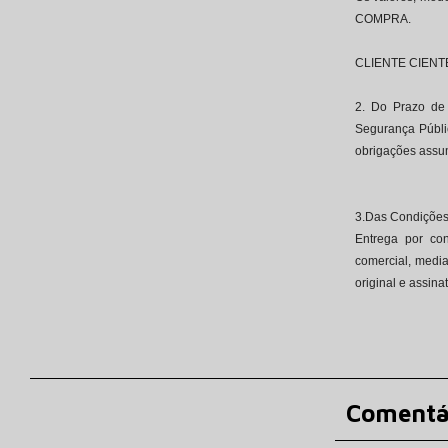
COMPRA.
CLIENTE CIENT
2. Do Prazo de 
Segurança Públi
obrigações assum
3.Das Condições
Entrega por co
comercial, medi
original e assina
4. Das Condiçõe
O fornecimento 
condições por 
Comentá
Apresentação de 
20/11/2000 e P