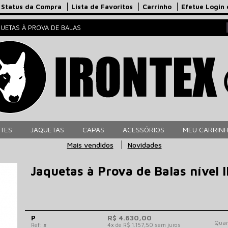
Status da Compra
Lista de Favoritos
Carrinho
Efetue Login
QUETAS À PROVA DE BALAS
TES
JAQUETAS
CAPAS
ACESSÓRIOS
MEU CARRIN
Mais vendidos
Novidades
Jaquetas à Prova de Balas nível 
P
R$ 4.630,00
Quan
Ref: #
4x de R$ 1.157,50 sem juros