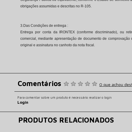
obrigações assumidas e descritas no R-105.
3.Das Condições de entrega :
Entrega por conta da IRONTEX (conforme discriminado), ou reti
comercial, mediante apresentação de documento de comprovação d
original e assinatura no canhoto da nota fiscal.
4. Das Condições da venda:
O fornecimento do(s) colete(s) pelo VENDEDOR fica condicionad
condições por parte do COMPRADOR:
Comentários
Apresentação de autorização para aquisição de colete(s) pelo órgão 
O que achou des
20/11/2000 e Portaria nº. 018 - D. Log, de 19 de dezembro de
AUTORIZAÇÃO DO EXÉRCITO BRASILEIRO (Pessoa Jurídica) e
Para comentar sobre um produto é necessário realizar o login
Login
PORTARIA 51 DE 17/04/2015 DA POLÍCIA CIVIL/SP (Pessoa Física)
O(s) colete(s) será (ao) entregue(s) diretamente ao comprador, que f
Região Militar (quando adquirida por policiais), ou na SSP (quand
PRODUTOS RELACIONADOS
compradores), quando registrados pelo vendedor, o prazo estab
apresentação da documentação exigida.