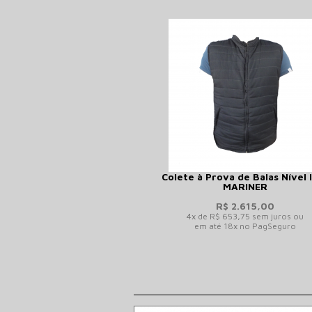
Colete à Prova de Balas Nível I
MARINER
R$ 2.615,00
4x de R$ 653,75 sem juros ou
em até 18x no PagSeguro