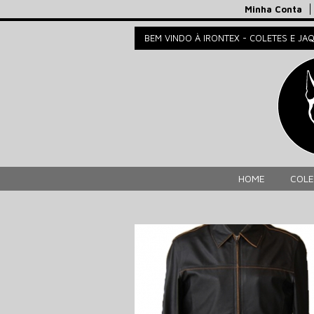
Minha Conta
BEM VINDO À IRONTEX - COLETES E JA
HOME
COLE
Compartilhar no Facebook
Compartilhar no Twitter
Compartilhar no Google+