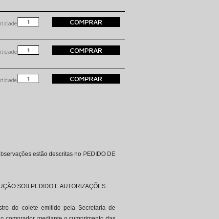
COMPRAR
tidade:
COMPRAR
tidade:
COMPRAR
tidade:
s observações estão descritas no PEDIDO DE
DUÇÃO SOB PEDIDO E AUTORIZAÇÕES.
tro do colete emitido pela Secretaria de
 do comprador, mediante o cumprimento das