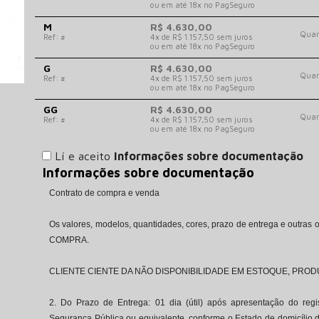
ou em até 18x no PagSeguro
M
R$ 4.630,00
Quan
Ref: #
4x de R$ 1.157,50 sem juros
ou em até 18x no PagSeguro
G
R$ 4.630,00
Quan
Ref: #
4x de R$ 1.157,50 sem juros
ou em até 18x no PagSeguro
GG
R$ 4.630,00
Quan
Ref: #
4x de R$ 1.157,50 sem juros
ou em até 18x no PagSeguro
Lí e aceito
Informações sobre documentação
Informações sobre documentação
Contrato de compra e venda
Os valores, modelos, quantidades, cores, prazo de entrega e outra
COMPRA.
CLIENTE CIENTE DA NÃO DISPONIBILIDADE EM ESTOQUE, PRO
2. Do Prazo de Entrega: 01 dia (útil) após apresentação do regis
Segurança Pública ou equivalente, conforme o Estado de domicílio